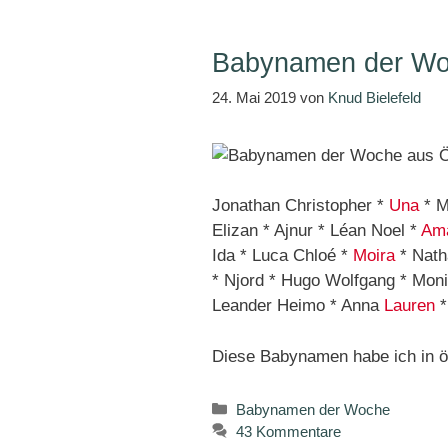
Babynamen der Woc
24. Mai 2019
von
Knud Bielefeld
Jonathan Christopher *
Una
* M
Elizan * Ajnur * Léan Noel *
Am
Ida * Luca Chloé *
Moira
* Nath
* Njord * Hugo Wolfgang * Mon
Leander Heimo * Anna
Lauren
*
Diese Babynamen habe ich in ö
Kategorien
Babynamen der Woche
43 Kommentare