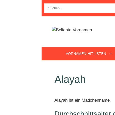
Zum
Suche
Inhalt
nach:
springen
VORNAMEN-HITLISTEN
Alayah
Alayah ist ein Mädchenname.
Durchschnittsalter