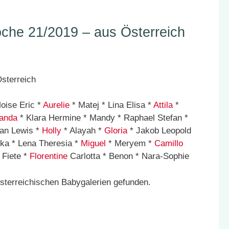
he 21/2019 – aus Österreich
oise Eric *
Aurelie
* Matej * Lina Elisa *
Attila
*
anda
* Klara Hermine * Mandy * Raphael Stefan *
an Lewis *
Holly
* Alayah *
Gloria
* Jakob Leopold
ika * Lena Theresia *
Miguel
* Meryem *
Camillo
 Fiete *
Florentine
Carlotta * Benon * Nara-Sophie
sterreichischen Babygalerien gefunden.