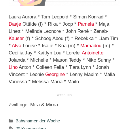
Laura Aurora * Tom Leopold * Simon Konrad *
Daaje
Ottilde (f) * Rika * Joop *
Pamela
* Maja
Linett * Melinda Leonore * John René * Zenab-
Kausar
(f) * Schoog Abou (f) * Rebekka * Liam Tim
*
Alva
Louise * Isalie * Koa (m) *
Mamadou
(m) *
Cecilia Jay * Kaitlyn Lou * Lorelei
Antoinette
Jolanda * Michelle * Mason Teddy * Niko Sunny *
Lino
Anton * Colleen Felia * Tiara Lynn * Jonah
Vincent * Leonie
Georgine
* Lenny Maxim * Malia
Vanessa * Melissa-Maria * Mailo
Zwillinge: Mira & Mirna
Kategorien
Babynamen der Woche
20 Kommentare