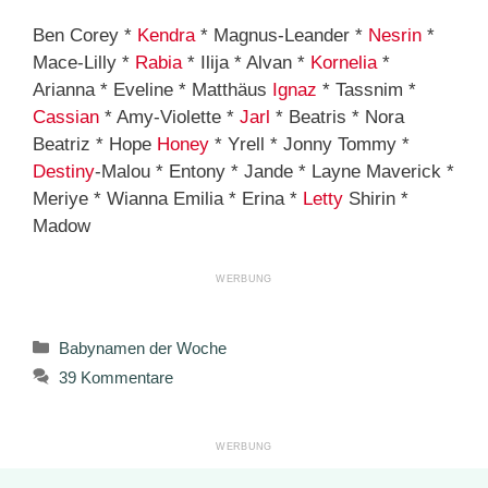
Ben Corey *
Kendra
* Magnus-Leander *
Nesrin
*
Mace-Lilly *
Rabia
* Ilija * Alvan *
Kornelia
*
Arianna * Eveline * Matthäus
Ignaz
* Tassnim *
Cassian
* Amy-Violette *
Jarl
* Beatris * Nora
Beatriz * Hope
Honey
* Yrell * Jonny Tommy *
Destiny
-Malou * Entony * Jande * Layne Maverick *
Meriye * Wianna Emilia * Erina *
Letty
Shirin *
Madow
Kategorien
Babynamen der Woche
39 Kommentare