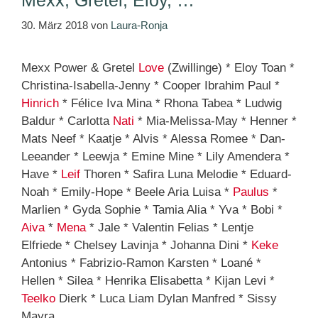
30. März 2018
von
Laura-Ronja
Mexx Power & Gretel
Love
(Zwillinge) * Eloy Toan *
Christina-Isabella-Jenny * Cooper Ibrahim Paul *
Hinrich
* Félice Iva Mina * Rhona Tabea * Ludwig
Baldur * Carlotta
Nati
* Mia-Melissa-May * Henner *
Mats Neef * Kaatje * Alvis * Alessa Romee * Dan-
Leeander * Leewja * Emine Mine * Lily Amendera *
Have *
Leif
Thoren * Safira Luna Melodie * Eduard-
Noah * Emily-Hope * Beele Aria Luisa *
Paulus
*
Marlien * Gyda Sophie * Tamia Alia * Yva * Bobi *
Aiva
*
Mena
* Jale * Valentin Felias * Lentje
Elfriede * Chelsey Lavinja * Johanna Dini *
Keke
Antonius * Fabrizio-Ramon Karsten * Loané *
Hellen * Silea * Henrika Elisabetta * Kijan Levi *
Teelko
Dierk * Luca Liam Dylan Manfred * Sissy
Mayra