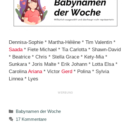
Dennisa-Sophie * Martha-Hélène * Tim Valentin *
Saada
* Fiete Michael * Tia Carlotta * Shawn-David
* Beatrice * Chris * Stella Grace * Kety-Mia *
Sunkara * Joris Malte * Erik Johann * Lotta Elsa *
Carolina
Ariana
* Victor
Gerd
* Polina * Sylvia
Linnea * Lyes
Kategorien
Babynamen der Woche
17 Kommentare