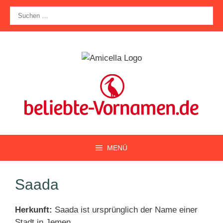
Zum
Suche
Inhalt
nach:
springen
MENÜ
Saada
Herkunft:
Saada ist ursprünglich der Name einer
Stadt in Jemen.