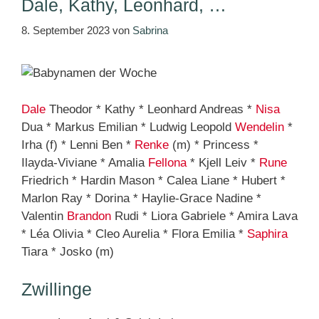
Dale, Kathy, Leonhard, …
8. September 2023
von
Sabrina
Dale
Theodor * Kathy * Leonhard Andreas *
Nisa
Dua * Markus Emilian * Ludwig Leopold
Wendelin
*
Irha (f) * Lenni Ben *
Renke
(m) * Princess *
Ilayda-Viviane * Amalia
Fellona
* Kjell Leiv *
Rune
Friedrich * Hardin Mason * Calea Liane * Hubert *
Marlon Ray * Dorina * Haylie-Grace Nadine *
Valentin
Brandon
Rudi * Liora Gabriele * Amira Lava
* Léa Olivia * Cleo Aurelia * Flora Emilia *
Saphira
Tiara * Josko (m)
Zwillinge