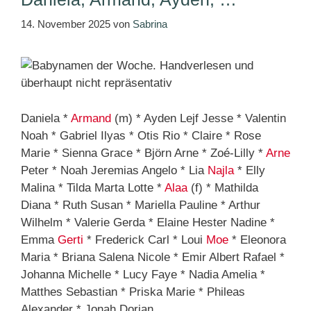
14. November 2025
von
Sabrina
Daniela *
Armand
(m) * Ayden Lejf Jesse * Valentin
Noah * Gabriel Ilyas * Otis Rio * Claire * Rose
Marie * Sienna Grace * Björn Arne * Zoé-Lilly *
Arne
Peter * Noah Jeremias Angelo * Lia
Najla
* Elly
Malina * Tilda Marta Lotte *
Alaa
(f) * Mathilda
Diana * Ruth Susan * Mariella Pauline * Arthur
Wilhelm * Valerie Gerda * Elaine Hester Nadine *
Emma
Gerti
* Frederick Carl * Loui
Moe
* Eleonora
Maria * Briana Salena Nicole * Emir Albert Rafael *
Johanna Michelle * Lucy Faye * Nadia Amelia *
Matthes Sebastian * Priska Marie * Phileas
Alexander * Jonah Dorian