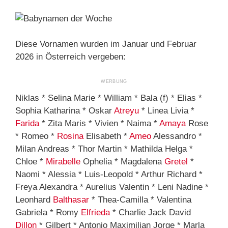
Diese Vornamen wurden im Januar und Februar
2026 in Österreich vergeben:
Niklas * Selina Marie * William * Bala (f) * Elias *
Sophia Katharina * Oskar
Atreyu
* Linea Livia *
Farida
* Zita Maris * Vivien * Naima *
Amaya
Rose
* Romeo *
Rosina
Elisabeth *
Ameo
Alessandro *
Milan Andreas * Thor Martin * Mathilda Helga *
Chloe *
Mirabelle
Ophelia * Magdalena
Gretel
*
Naomi * Alessia * Luis-Leopold * Arthur Richard *
Freya Alexandra * Aurelius Valentin * Leni Nadine *
Leonhard
Balthasar
* Thea-Camilla * Valentina
Gabriela * Romy
Elfrieda
* Charlie Jack David
Dillon
* Gilbert * Antonio Maximilian Jorge * Marla