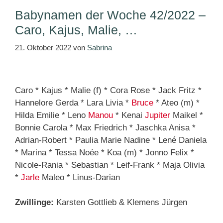
Babynamen der Woche 42/2022 –
Caro, Kajus, Malie, …
21. Oktober 2022
von
Sabrina
Caro * Kajus * Malie (f) * Cora Rose * Jack Fritz *
Hannelore Gerda * Lara Livia *
Bruce
* Ateo (m) *
Hilda Emilie * Leno
Manou
* Kenai
Jupiter
Maikel *
Bonnie Carola * Max Friedrich * Jaschka Anisa *
Adrian-Robert * Paulia Marie Nadine * Lené Daniela
* Marina * Tessa Noée * Koa (m) * Jonno Felix *
Nicole-Rania * Sebastian * Leif-Frank * Maja Olivia
*
Jarle
Maleo * Linus-Darian
Zwillinge:
Karsten Gottlieb & Klemens Jürgen