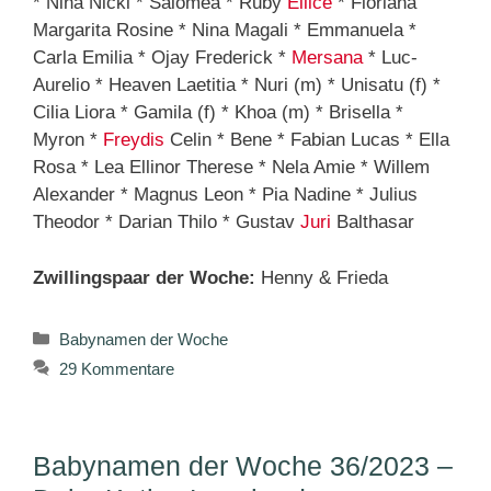
* Nina Nicki * Salomea * Ruby
Ellice
* Floriana
Margarita Rosine * Nina Magali * Emmanuela *
Carla Emilia * Ojay Frederick *
Mersana
* Luc-
Aurelio * Heaven Laetitia * Nuri (m) * Unisatu (f) *
Cilia Liora * Gamila (f) * Khoa (m) * Brisella *
Myron *
Freydis
Celin * Bene * Fabian Lucas * Ella
Rosa * Lea Ellinor Therese * Nela Amie * Willem
Alexander * Magnus Leon * Pia Nadine * Julius
Theodor * Darian Thilo * Gustav
Juri
Balthasar
Zwillingspaar der Woche:
Henny & Frieda
Kategorien
Babynamen der Woche
29 Kommentare
Babynamen der Woche 36/2023 –