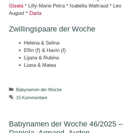
Gisela
* Lilly-Marie Petra * Isabella Waltraud * Leo
August *
Darla
Zwillingspaare der Woche
Helena & Selina
Eflin (f) & Havin (f)
Lijana & Rubina
Liana & Matea
Kategorien
Babynamen der Woche
15 Kommentare
Babynamen der Woche 46/2025 –
Daniela, Armand, Ayden, …