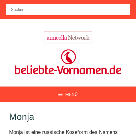
Zum
Suche
Inhalt
nach:
springen
MENÜ
Monja
Monja ist eine russische Koseform des Namens