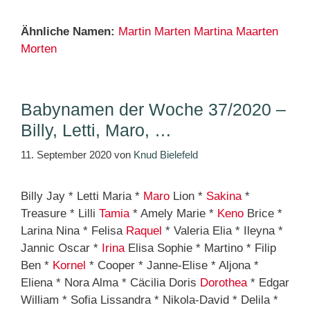
Ähnliche Namen:
Martin
Marten
Martina
Maarten
Morten
Babynamen der Woche 37/2020 –
Billy, Letti, Maro, …
11. September 2020
von
Knud Bielefeld
Billy Jay * Letti Maria *
Maro
Lion *
Sakina
*
Treasure * Lilli
Tamia
* Amely Marie *
Keno
Brice *
Larina Nina * Felisa
Raquel
* Valeria Elia * Ileyna *
Jannic Oscar *
Irina
Elisa Sophie * Martino * Filip
Ben *
Kornel
* Cooper * Janne-Elise * Aljona *
Eliena * Nora Alma * Cäcilia Doris
Dorothea
* Edgar
William * Sofia Lissandra * Nikola-David * Delila *