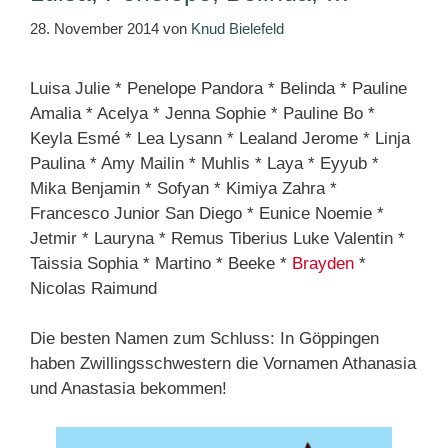
28. November 2014
von
Knud Bielefeld
Luisa Julie * Penelope Pandora * Belinda * Pauline
Amalia * Acelya * Jenna Sophie * Pauline Bo *
Keyla Esmé * Lea Lysann * Lealand Jerome * Linja
Paulina * Amy Mailin * Muhlis * Laya * Eyyub *
Mika Benjamin * Sofyan * Kimiya Zahra *
Francesco Junior San Diego * Eunice Noemie *
Jetmir * Lauryna * Remus Tiberius Luke Valentin *
Taissia Sophia * Martino * Beeke *
Brayden
*
Nicolas Raimund
Die besten Namen zum Schluss: In Göppingen
haben Zwillingsschwestern die Vornamen Athanasia
und Anastasia bekommen!