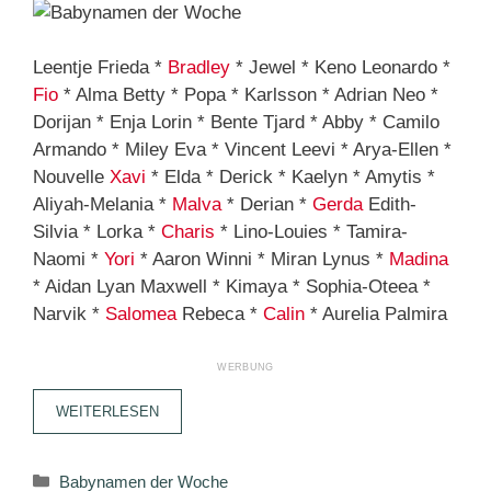
Leentje Frieda *
Bradley
* Jewel * Keno Leonardo *
Fio
* Alma Betty * Popa * Karlsson * Adrian Neo *
Dorijan * Enja Lorin * Bente Tjard * Abby * Camilo
Armando * Miley Eva * Vincent Leevi * Arya-Ellen *
Nouvelle
Xavi
* Elda * Derick * Kaelyn * Amytis *
Aliyah-Melania *
Malva
* Derian *
Gerda
Edith-
Silvia * Lorka *
Charis
* Lino-Louies * Tamira-
Naomi *
Yori
* Aaron Winni * Miran Lynus *
Madina
* Aidan Lyan Maxwell * Kimaya * Sophia-Oteea *
Narvik *
Salomea
Rebeca *
Calin
* Aurelia Palmira
WEITERLESEN
Kategorien
Babynamen der Woche