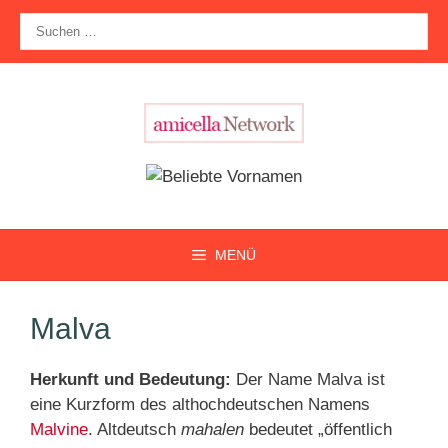
Zum
Suche
Inhalt
nach:
springen
MENÜ
Malva
Herkunft und Bedeutung:
Der Name Malva ist
eine Kurzform des althochdeutschen Namens
Malvine
. Altdeutsch
mahalen
bedeutet „öffentlich