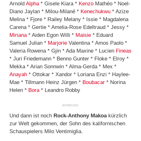
Arnold
Alpha
* Gisele Kiara *
Kenzo
Mathéo * Noel-
Diano Jaylan * Milou-Milané *
Kenechukwu
* Azize
Melina * Fjore * Railey Melany * Issie * Magdalena
Carena * Gertie * Amelia-Rose Edeltraud * Jessy *
Miriana
* Aiden Egon Willi *
Maisie
* Eduard
Samuel Julian *
Marjorie
Valentina * Amos Paolo *
Valeria Rowena * Gjin * Ada Maxine * Lucien
Fineas
* Juri Friedemann * Benno Gunter * Floke * Elroy *
Mekka * Arian Sonnwin * Alma-Gerda * Mex *
Anayah
* Ottokar * Xandor * Loriana Enzi * Haylee-
Mae * Tillmann Heinz Jürgen *
Boubacar
* Norina
Helen *
Bora
* Leandro Robby
Und dann ist noch
Rock-Anthony Makoa
kürzlich
zur Welt gekommen, der
Sohn
des kalifornischen
Schauspielers Milo Ventimiglia.