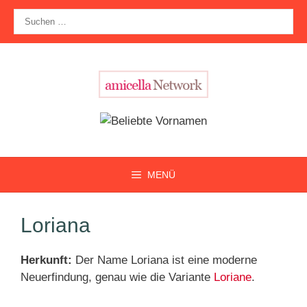
Zum
Suche
Inhalt
nach:
springen
MENÜ
Loriana
Herkunft:
Der Name Loriana ist eine moderne
Neuerfindung, genau wie die Variante
Loriane
.