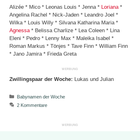
Alizée * Mico * Leonas Louis * Jenna *
Loriana
*
Angelina Rachel * Nick-Jaden * Leandro Joel *
Wilka * Louis Willy * Silvana Katharina Maria *
Agnessa
* Belissa Charlize * Lea Coleen * Lina
Eleni * Pedro * Lenny Max * Maleika Isabel *
Roman Markus * Tönjes * Tave Finn * William Finn
* Jano Jamira * Frieda Greta
Zwillingspaar der Woche:
Lukas und Julian
Kategorien
Babynamen der Woche
2 Kommentare