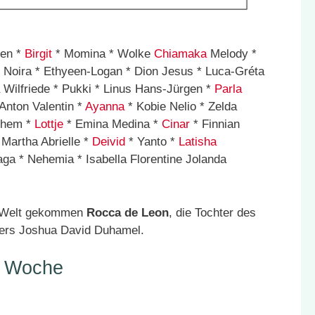
en *
Birgit
* Momina * Wolke
Chiamaka
Melody *
* Noira * Ethyeen-Logan * Dion Jesus * Luca-Gréta
 Wilfriede * Pukki * Linus Hans-Jürgen *
Parla
Anton Valentin *
Ayanna
* Kobie Nelio * Zelda
lhem *
Lottje
* Emina Medina *
Cinar
* Finnian
 Martha Abrielle *
Deivid
* Yanto *
Latisha
ga * Nehemia * Isabella Florentine Jolanda
ur Welt gekommen
Rocca de Leon
, die Tochter des
ers Joshua David Duhamel.
r Woche