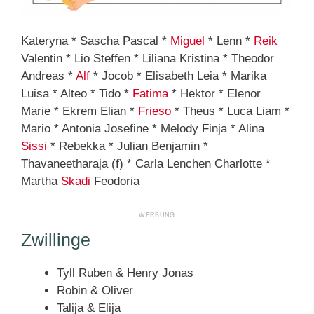
Kateryna * Sascha Pascal *
Miguel
* Lenn *
Reik
Valentin * Lio Steffen * Liliana Kristina * Theodor
Andreas *
Alf
* Jocob * Elisabeth Leia * Marika
Luisa * Alteo * Tido *
Fatima
* Hektor * Elenor
Marie * Ekrem Elian *
Frieso
* Theus * Luca Liam *
Mario * Antonia Josefine * Melody Finja * Alina
Sissi
* Rebekka * Julian Benjamin *
Thavaneetharaja (f) * Carla Lenchen Charlotte *
Martha
Skadi
Feodoria
Zwillinge
Tyll Ruben & Henry Jonas
Robin & Oliver
Talija & Elija