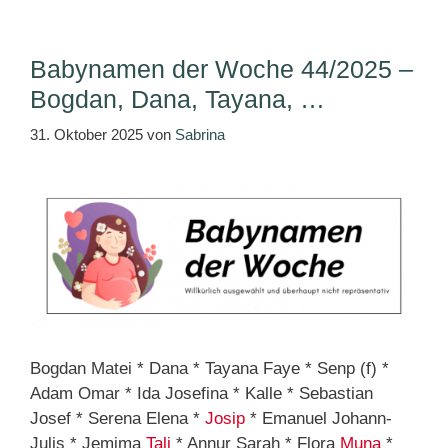
Babynamen der Woche 44/2025 –
Bogdan, Dana, Tayana, …
31. Oktober 2025
von
Sabrina
Bogdan Matei * Dana * Tayana Faye * Senp (f) *
Adam Omar * Ida Josefina * Kalle * Sebastian
Josef * Serena Elena *
Josip
* Emanuel Johann-
Julis * Jemima
Tali
* Annur Sarah * Flora
Muna
*