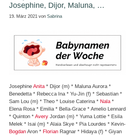
Josephine, Dijor, Maluna, …
19. März 2021
von
Sabrina
Josephine
Anita
* Dijor (m) * Maluna Aurora *
Benedetta * Rebecca Ina * Yu-Jin (f) * Sebastian *
Sam Lou (m) * Theo * Louise Caterina *
Nala
*
Elena Rosa * Emilia * Bella-Grace * Amelio Lennard
* Quinton *
Avery
Jordan (m) * Yuma Lottie * Esila
Melek * Isai (m) * Alaia Skye * Pia Lourdes * Kevin-
Bogdan
Aron *
Florian
Ragnar * Hidaya (f) * Giyan