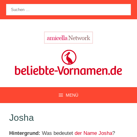
Zum
Suche
Inhalt
nach:
springen
MENÜ
Josha
Hintergrund:
Was bedeutet
der Name Josha
?