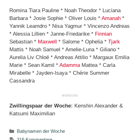
Romina Tiara Pauline * Noah Theodor * Luciana
Barbara * Josie Sophie * Oliver Louis *
Amanah
*
Yannik Leamdro * Nisa Yagmur * Vincenzo Andreas
* Alessia Lillien * Janne-Friedarike *
Finnian
Sebastian *
Maxwell
* Salome * Ophelia *
Tjark
Mattis * Noah Samuel * Amelie-Luna * Giliano *
Aurelia Liv Chloé * Andreas Attilio * Margaux Emilia
Marie * Sean Kamil *
Adamma
Mattea * Carla
Mirabelle * Jayden-Isaya * Chérie Summer
Cassandra
Zwillingspaar der Woche:
Kenshin Alexander &
Katsumi Maximilian
Kategorien
Babynamen der Woche
316 Kommentare