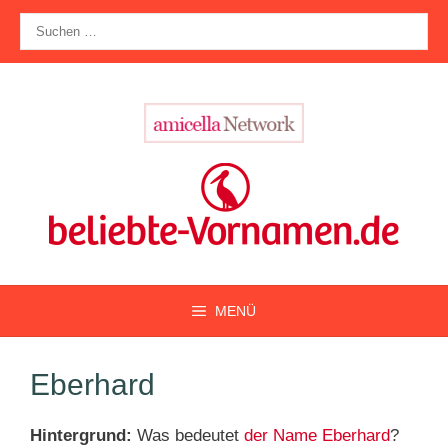
Zum
Suche
Inhalt
nach:
springen
MENÜ
Eberhard
Hintergrund:
Was bedeutet
der Name Eberhard
?