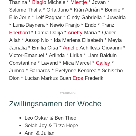
Thanina *
Biagio
Michele *
Mientje
* Jovan *
Salome Thalia * Orla Juno * Kián Adriân * Bonnie *
Elio Jorin * Leif Ragnar * Cindy Gabriella * Juwairia
* Luna-Daynera * Newio Franjo * Endo * Franz
Eberhard
* Lamia Dalija *
Arietty
Maria * Qader
Allah * Aesop Nio * Ida Marlena Elisabeth * Meyla
Jamalia * Emilia Gisa *
Amelio
Achilleas Giovanni *
Victor-Emanuel * Arlinda * Lirika * Liam Balduin
Constantine * Lavand * Mica Marcel *
Cailey
*
Jumna * Barbaros * Evelynne Kendrea * Schischo-
Dion * Lucian Markus Buan
Eros
Frederik
Zwillingsnamen der Woche
Leo Oskar & Ben Theo
Selah Joy & Tirza Hope
Anni & Julian