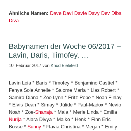
Ähnliche Namen:
Dave
Davi
Davie
Davy
Dev
Diba
Diva
Babynamen der Woche 06/2017 –
Lavin, Baris, Timofey, …
10. Februar 2017
von
Knud Bielefeld
Lavin Leia * Baris * Timofey * Benjamino Castiel *
Fenya Sole Annelie * Salome Maria * Lias Robert *
Samira Diana * Zoe Lynn * Fritz Pepe * Noah Finlay
* Elvis Dean * Simay * Jülide * Paul-Madox * Nevio
Noah * Zoe-
Shanaja
* Mala * Merle Linda * Emilia
Nurija
* Alara Divya * Maiko * Henk * Finn Eric
Bosse *
Sunny
* Flavia Christina * Megan * Emily