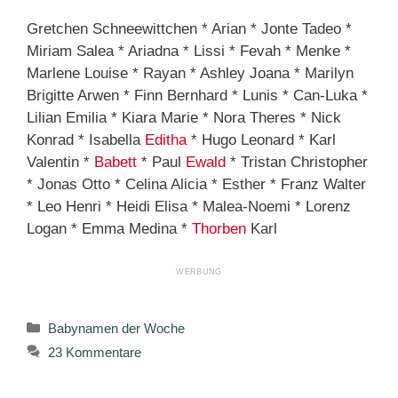
Gretchen Schneewittchen * Arian * Jonte Tadeo *
Miriam Salea * Ariadna * Lissi * Fevah * Menke *
Marlene Louise * Rayan * Ashley Joana * Marilyn
Brigitte Arwen * Finn Bernhard * Lunis * Can-Luka *
Lilian Emilia * Kiara Marie * Nora Theres * Nick
Konrad * Isabella
Editha
* Hugo Leonard * Karl
Valentin *
Babett
* Paul
Ewald
* Tristan Christopher
* Jonas Otto * Celina Alicia * Esther * Franz Walter
* Leo Henri * Heidi Elisa * Malea-Noemi * Lorenz
Logan * Emma Medina *
Thorben
Karl
Kategorien
Babynamen der Woche
23 Kommentare