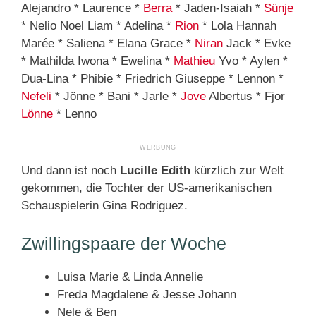
Alejandro * Laurence *
Berra
* Jaden-Isaiah *
Sünje
* Nelio Noel Liam * Adelina *
Rion
* Lola Hannah
Marée * Saliena * Elana Grace *
Niran
Jack * Evke
* Mathilda Iwona * Ewelina *
Mathieu
Yvo * Aylen *
Dua-Lina * Phibie * Friedrich Giuseppe * Lennon *
Nefeli
* Jönne * Bani * Jarle *
Jove
Albertus * Fjor
Lönne
* Lenno
Und dann ist noch
Lucille Edith
kürzlich zur Welt
gekommen, die Tochter der US-amerikanischen
Schauspielerin Gina Rodriguez.
Zwillingspaare der Woche
Luisa Marie & Linda Annelie
Freda Magdalene & Jesse Johann
Nele & Ben