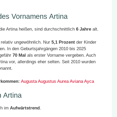
 des Vornamens Artina
ie Artina heißen, sind durchschnittlich
6 Jahre
alt.
 relativ ungewöhnlich. Nur
5,1 Prozent
der Kinder
en. In den Geburtsjahrgängen 2010 bis 2025
ngefähr
70 Mal
als erster Vorname vergeben. Auch
na vor, allerdings eher selten. Seit 2010 wurden
nannt.
orkommen:
Augusta
Augustus
Aurea
Aviana
Ayca
 Artina
ch im
Aufwärtstrend
.