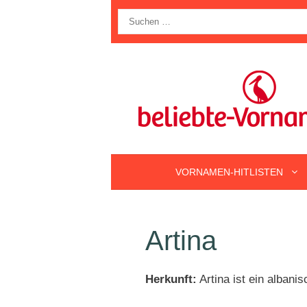
Zum
Suche
Inhalt
nach:
springen
VORNAMEN-HITLISTEN
Artina
Herkunft:
Artina ist ein albani