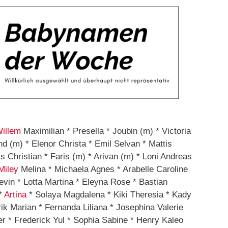
illem
Maximilian * Presella * Joubin (m) * Victoria
d (m) * Elenor Christa * Emil Selvan * Mattis
 Christian * Faris (m) * Arivan (m) * Loni Andreas
Miley
Melina * Michaela Agnes * Arabelle Caroline
vin * Lotta Martina * Eleyna Rose * Bastian
 *
Artina
* Solaya Magdalena * Kiki Theresia * Kady
k Marian * Fernanda Liliana * Josephina Valerie
er * Frederick Yul * Sophia Sabine * Henry Kaleo