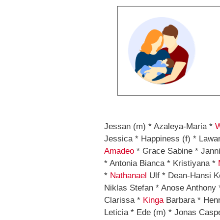
Jessan (m) * Azaleya-Maria *
W
Jessica * Happiness (f) * Lawan
Amadeo
* Grace Sabine * Jannis
* Antonia Bianca * Kristiyana *
*
Nathanael
Ulf * Dean-Hansi Ke
Niklas Stefan * Anose Anthony
Clarissa *
Kinga
Barbara * Henri
Leticia * Ede (m) * Jonas Casp