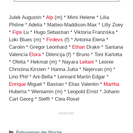
Julek Augustin *
Alp
(m) * Mimi Helene * Lilia
Philine * Adelia * Matteo-Maddison-Max * Lilly Zoey
*
Fips
Lu * Hugo Sebastian * Viktoria Franziska *
Loki Blues (m) *
Firdevs
(f) * Antonia Elena *
Carolin * Gregor Leonhard *
Ethan
Drake * Santana
Valencia
Elora
* Dilencija (f) * Bruno * Toni Karlotta
* Ofelia * Hekmat (m) * Nayara
Leilani
* Leonie
Christina Kirsten * Hanna Jutta * Nejervan (m) *
Lino Phil * Ani-Bella * Lennard Marlin Edgar *
Enrique
Miguel * Bastian * Elias Valentin *
Martha
Huberta * Weniamin (m) * Leopold Ernst * Johann
Carl Georg * Steffi * Clea Rosel
Kategorien
Babynamen der Woche