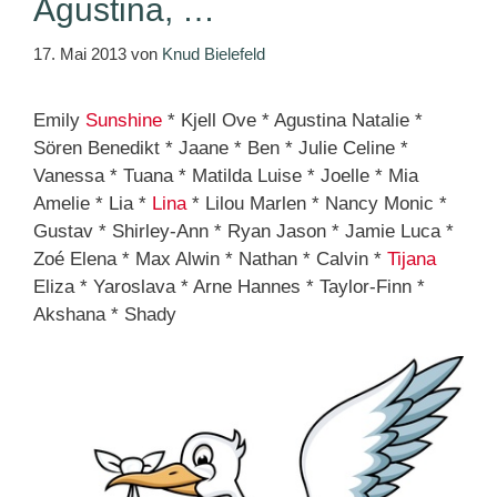
Agustina, …
17. Mai 2013
von
Knud Bielefeld
Emily
Sunshine
* Kjell Ove * Agustina Natalie *
Sören Benedikt * Jaane * Ben * Julie Celine *
Vanessa * Tuana * Matilda Luise * Joelle * Mia
Amelie * Lia *
Lina
* Lilou Marlen * Nancy Monic *
Gustav * Shirley-Ann * Ryan Jason * Jamie Luca *
Zoé Elena * Max Alwin * Nathan * Calvin *
Tijana
Eliza * Yaroslava * Arne Hannes * Taylor-Finn *
Akshana * Shady