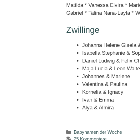
Matilda * Vanessa Elvira * Mari
Gabriel * Talina Nana-Layla * 
Zwillinge
Johanna Helene Gisela 
Isabella Stephanie & Sop
Daniel Ludwig & Felix Ch
Maja Lucia & Leon Walte
Johannes & Marlene
Valentina & Paulina
Kornelia & Ignacy
Ivan & Emma
Alya & Almira
Kategorien
Babynamen der Woche
25 Kommentare