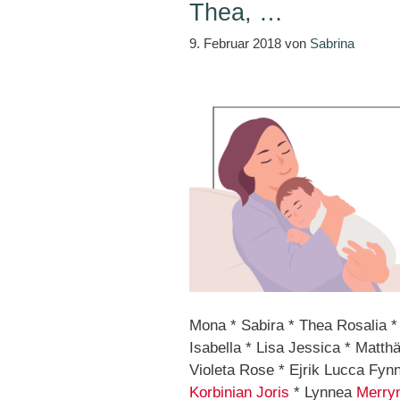
Thea, …
9. Februar 2018
von
Sabrina
Mona * Sabira * Thea Rosalia 
Isabella * Lisa Jessica * Matth
Violeta Rose * Ejrik Lucca Fyn
Korbinian
Joris
* Lynnea
Merry