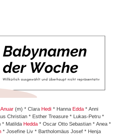
*
Anuar
(m) * Clara
Hedi
* Hanna
Edda
* Anni
äus Christian * Esther Treasure * Lukas-Petru *
n * Matilda
Hedda
* Oscar Otto Sebastian * Anea *
n
* Josefine Liv * Bartholomäus Josef * Henja