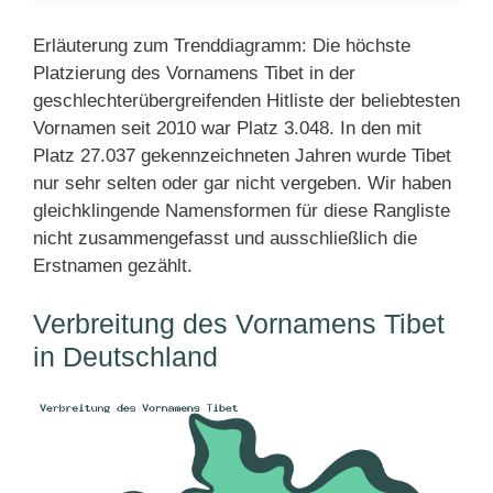
Erläuterung zum Trenddiagramm: Die höchste
Platzierung des Vornamens Tibet in der
geschlechterübergreifenden Hitliste der beliebtesten
Vornamen seit 2010 war Platz 3.048. In den mit
Platz 27.037 gekennzeichneten Jahren wurde Tibet
nur sehr selten oder gar nicht vergeben. Wir haben
gleichklingende Namensformen für diese Rangliste
nicht zusammengefasst und ausschließlich die
Erstnamen gezählt.
Verbreitung des Vornamens Tibet
in Deutschland