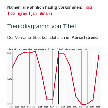
Namen, die ähnlich häufig vorkommen:
Tibor
Tido
Tigran
Tijan
Tilmann
Trenddiagramm von Tibet
Der Vorname Tibet befindet sich im
Abwärtstrend
.