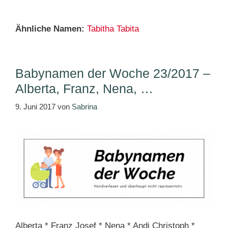
Ähnliche Namen:
Tabitha
Tabita
Babynamen der Woche 23/2017 –
Alberta, Franz, Nena, …
9. Juni 2017
von
Sabrina
Alberta * Franz Josef * Nena * Andi Christoph *