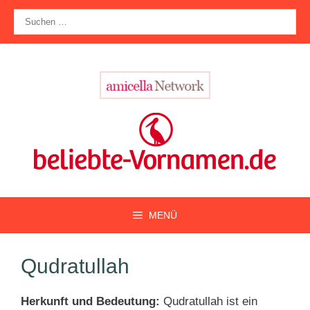
Zum
Suche
Inhalt
nach:
springen
MENÜ
Qudratullah
Herkunft und Bedeutung:
Qudratullah ist ein