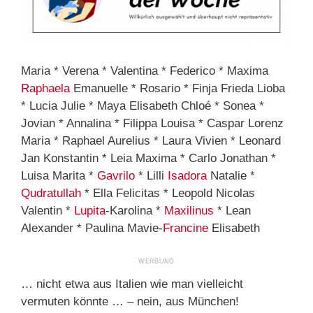
Maria * Verena * Valentina * Federico * Maxima
Raphaela
Emanuelle * Rosario * Finja Frieda Lioba
* Lucia Julie * Maya Elisabeth Chloé * Sonea *
Jovian * Annalina * Filippa Louisa * Caspar Lorenz
Maria * Raphael Aurelius * Laura Vivien * Leonard
Jan Konstantin * Leia Maxima * Carlo Jonathan *
Luisa Marita *
Gavrilo
* Lilli
Isadora
Natalie *
Qudratullah
* Ella Felicitas * Leopold Nicolas
Valentin *
Lupita
-Karolina *
Maxilinus
* Lean
Alexander * Paulina Mavie-
Francine
Elisabeth
… nicht etwa aus Italien wie man vielleicht
vermuten könnte … – nein, aus München!