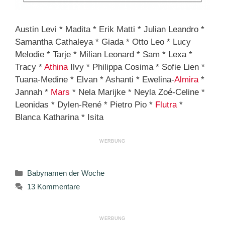
Austin Levi * Madita * Erik Matti * Julian Leandro *
Samantha Cathaleya * Giada * Otto Leo * Lucy
Melodie * Tarje * Milian Leonard * Sam * Lexa *
Tracy *
Athina
Ilvy * Philippa Cosima * Sofie Lien *
Tuana-Medine * Elvan * Ashanti * Ewelina-
Almira
*
Jannah *
Mars
* Nela Marijke * Neyla Zoé-Celine *
Leonidas * Dylen-René * Pietro Pio *
Flutra
*
Blanca Katharina * Isita
Kategorien
Babynamen der Woche
13 Kommentare