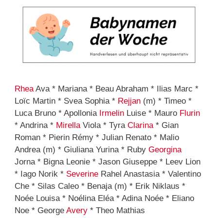
Rhea
Ava * Mariana * Beau Abraham * Ilias Marc *
Loïc Martin * Svea Sophia *
Rejjan
(m) * Timeo *
Luca Bruno * Apollonia
Irmelin
Luise * Mauro
Flurin
* Andrina *
Mirella
Viola * Tyra
Clarina
* Gian
Roman * Pierin Rémy * Julian Renato * Malio
Andrea (m) * Giuliana Yurina * Ruby
Georgina
Jorna * Bigna Leonie * Jason Giuseppe * Leev Lion
* Iago Norik *
Severine
Rahel Anastasia * Valentino
Che * Silas Caleo * Benaja (m) * Erik Niklaus *
Noée Louisa * Noélina Eléa * Adina Noée * Eliano
Noe * George
Avery
* Theo Mathias