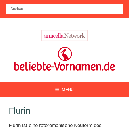
Zum
Suche
Inhalt
nach:
springen
MENÜ
Flurin
Flurin ist eine rätoromanische Neuform des