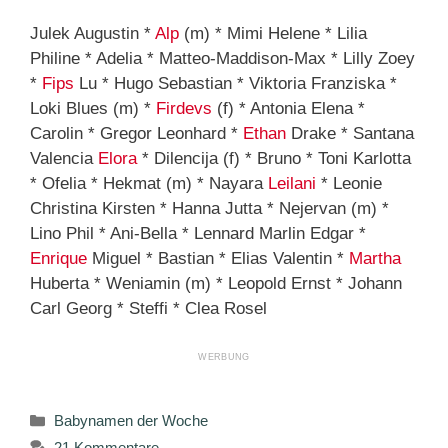
Julek Augustin *
Alp
(m) * Mimi Helene * Lilia
Philine * Adelia * Matteo-Maddison-Max * Lilly Zoey
*
Fips
Lu * Hugo Sebastian * Viktoria Franziska *
Loki Blues (m) *
Firdevs
(f) * Antonia Elena *
Carolin * Gregor Leonhard *
Ethan
Drake * Santana
Valencia
Elora
* Dilencija (f) * Bruno * Toni Karlotta
* Ofelia * Hekmat (m) * Nayara
Leilani
* Leonie
Christina Kirsten * Hanna Jutta * Nejervan (m) *
Lino Phil * Ani-Bella * Lennard Marlin Edgar *
Enrique
Miguel * Bastian * Elias Valentin *
Martha
Huberta * Weniamin (m) * Leopold Ernst * Johann
Carl Georg * Steffi * Clea Rosel
Kategorien
Babynamen der Woche
21 Kommentare