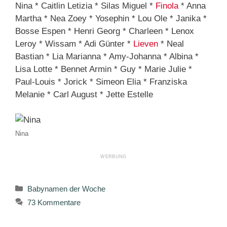
Nina * Caitlin Letizia * Silas Miguel *
Finola
* Anna
Martha * Nea Zoey * Yosephin * Lou Ole * Janika *
Bosse Espen * Henri Georg * Charleen * Lenox
Leroy * Wissam * Adi Günter *
Lieven
* Neal
Bastian * Lia Marianna * Amy-Johanna * Albina *
Lisa Lotte * Bennet Armin * Guy * Marie Julie *
Paul-Louis * Jorick * Simeon Elia * Franziska
Melanie * Carl August * Jette Estelle
Nina
Kategorien
Babynamen der Woche
73 Kommentare