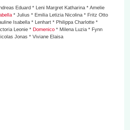
ndreas Eduard * Leni Margret Katharina * Amelie
abella
* Julius * Emilia Letizia Nicolina * Fritz Otto
uline Isabella * Lenhart * Philippa Charlotte *
ctoria Leonie *
Domenico
* Milena Luzia * Fynn
icolas Jonas * Viviane Elaisa