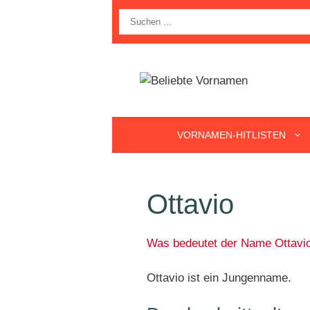
Zum
Suche
Inhalt
nach:
springen
VORNAMEN-HITLISTEN
Ottavio
Was bedeutet der Name Ottavi
Ottavio ist ein Jungenname.