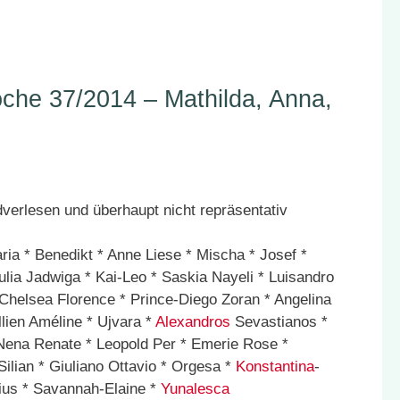
he 37/2014 – Mathilda, Anna,
ria * Benedikt * Anne Liese * Mischa * Josef *
Julia Jadwiga * Kai-Leo * Saskia Nayeli * Luisandro
 Chelsea Florence * Prince-Diego Zoran * Angelina
llien Améline * Ujvara *
Alexandros
Sevastianos *
* Nena Renate * Leopold Per * Emerie Rose *
Silian * Giuliano Ottavio * Orgesa *
Konstantina
-
rius * Savannah-Elaine *
Yunalesca