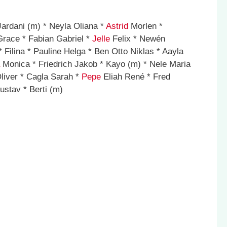
Jardani (m) * Neyla Oliana *
Astrid
Morlen *
Grace * Fabian Gabriel *
Jelle
Felix * Newén
* Filina * Pauline Helga * Ben Otto Niklas * Aayla
Monica * Friedrich Jakob * Kayo (m) * Nele Maria
Oliver * Cagla Sarah *
Pepe
Eliah René * Fred
stav * Berti (m)