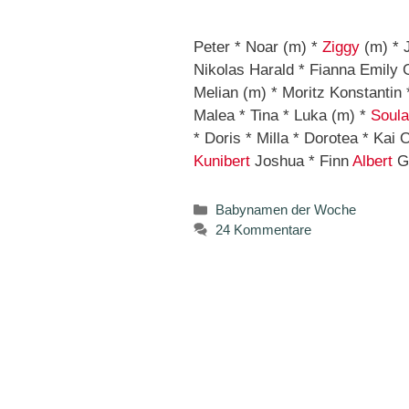
Peter * Noar (m) *
Ziggy
(m) * 
Nikolas Harald * Fianna Emily 
Melian (m) * Moritz Konstantin 
Malea * Tina * Luka (m) *
Soula
* Doris * Milla * Dorotea * Kai 
Kunibert
Joshua * Finn
Albert
Gu
Kategorien
Babynamen der Woche
24 Kommentare