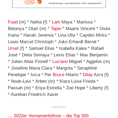
Fuad
(m) * Nahia (f) *
Lani
Maya * Marissa *
Betanya * Otari (m) *
Tapio
* Maaris Vincent * Oséa
Iriana * Haruki Jeremia * Lina Ulla * Cayden Mirko *
Louis Marcel Christoph * Juko Erhardt Bernd *
Ursel
(f) * Samuel Elias * Isabella Kalea * Rafael
José * Delia Somaya * Levis Elias * Max Benjamin
* Julien Atlas Finnell *
Luciano
Miguel * Aggelos (m)
* Josefine Maria Clara * Margrita * Seraphine
Penelope * Ivica * Per
Bruce
Hilario *
Dilay
Azra (f)
* Noah-Levi * Arben (m) * Klara Luise Frieda *
Passah (m) * Enya Estrella * Zoe Hope * Liberty (f)
* Aurelian Friedrich Xaver
…
2022er Vornamenhitliste – die Top 500