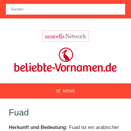
Zum
Suche
Inhalt
nach:
springen
MENÜ
Fuad
Herkunft und Bedeutung:
Fuad ist ein arabischer