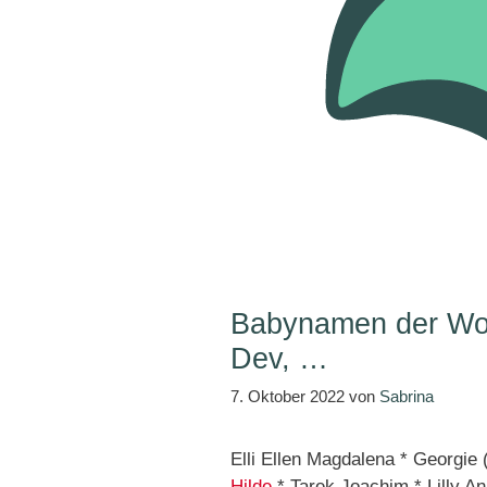
Babynamen der Woch
Dev, …
7. Oktober 2022
von
Sabrina
Elli Ellen Magdalena * Georgie
Hilde
* Tarek Joachim * Lilly A