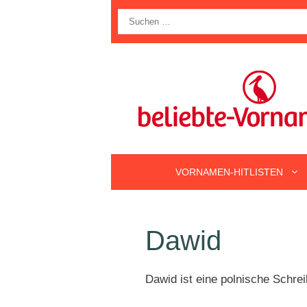
Zum
Suche
Inhalt
nach:
springen
VORNAMEN-HITLISTEN
Dawid
Dawid ist eine polnische Schr