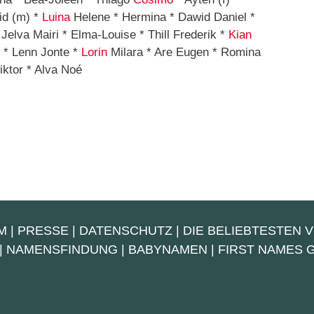
id (m) *
Luina
Helene * Hermina * Dawid Daniel *
Jelva Mairi * Elma-Louise * Thill Frederik *
Kian
h * Lenn Jonte *
Lorin
Milara * Are Eugen * Romina
iktor * Alva Noé
M
|
PRESSE
|
DATENSCHUTZ
|
DIE BELIEBTESTEN 
|
NAMENSFINDUNG
|
BABYNAMEN
|
FIRST NAMES