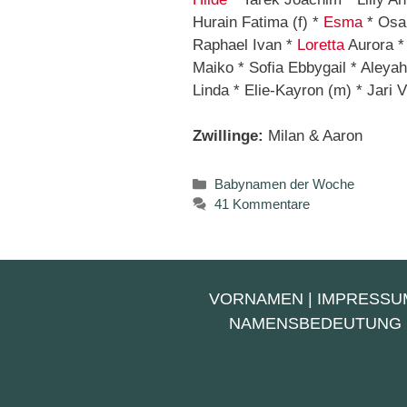
Hurain Fatima (f) *
Esma
* Osa
Raphael Ivan *
Loretta
Aurora * 
Maiko * Sofia Ebbygail * Aleya
Linda * Elie-Kayron (m) * Jari V
Zwillinge:
Milan & Aaron
Kategorien
Babynamen der Woche
41 Kommentare
VORNAMEN
|
IMPRESSU
NAMENSBEDEUTUNG