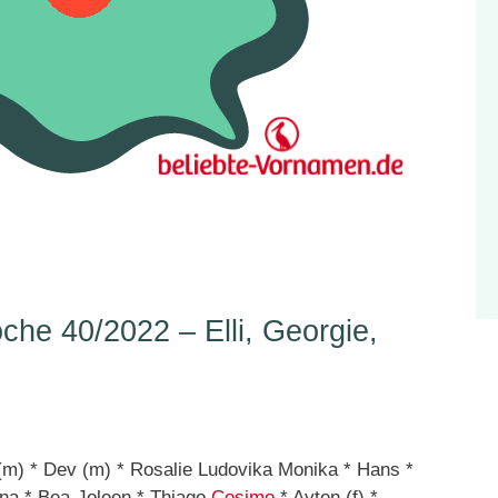
e 40/2022 – Elli, Georgie,
 (m) * Dev (m) * Rosalie Ludovika Monika * Hans *
nna * Bea-Joleen * Thiago
Cosimo
* Ayten (f) *