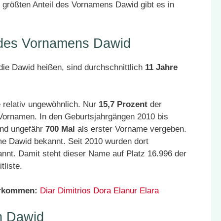
größten Anteil des Vornamens Dawid gibt es in
r des Vornamens Dawid
ie Dawid heißen, sind durchschnittlich
11 Jahre
 relativ ungewöhnlich. Nur
15,7 Prozent
der
 Vornamen. In den Geburtsjahrgängen 2010 bis
and ungefähr
700 Mal
als erster Vorname vergeben.
me Dawid bekannt. Seit 2010 wurden dort
nnt. Damit steht dieser Name auf Platz 16.996 der
liste.
orkommen:
Diar
Dimitrios
Dora
Elanur
Elara
n Dawid