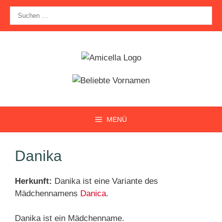
Zum
Suche
Inhalt
nach:
springen
MENÜ
Danika
Herkunft:
Danika ist eine Variante des
Mädchennamens
Danica
.
Danika ist ein Mädchenname.