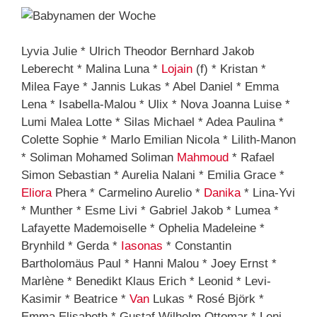
Lyvia Julie * Ulrich Theodor Bernhard Jakob
Leberecht * Malina Luna *
Lojain
(f) * Kristan *
Milea Faye * Jannis Lukas * Abel Daniel * Emma
Lena * Isabella-Malou * Ulix * Nova Joanna Luise *
Lumi Malea Lotte * Silas Michael * Adea Paulina *
Colette Sophie * Marlo Emilian Nicola * Lilith-Manon
* Soliman Mohamed Soliman
Mahmoud
* Rafael
Simon Sebastian * Aurelia Nalani * Emilia Grace *
Eliora
Phera * Carmelino Aurelio *
Danika
* Lina-Yvi
* Munther * Esme Livi * Gabriel Jakob * Lumea *
Lafayette Mademoiselle * Ophelia Madeleine *
Brynhild * Gerda *
Iasonas
* Constantin
Bartholomäus Paul * Hanni Malou * Joey Ernst *
Marlène * Benedikt Klaus Erich * Leonid * Levi-
Kasimir * Beatrice *
Van
Lukas * Rosé Björk *
Emma Elisabeth * Gustaf Wilhelm Ottomar * Leni