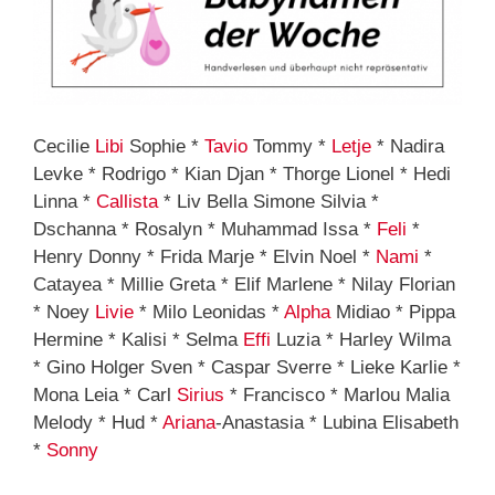
Cecilie
Libi
Sophie *
Tavio
Tommy *
Letje
* Nadira
Levke * Rodrigo * Kian Djan * Thorge Lionel * Hedi
Linna *
Callista
* Liv Bella Simone Silvia *
Dschanna * Rosalyn * Muhammad Issa *
Feli
*
Henry Donny * Frida Marje * Elvin Noel *
Nami
*
Catayea * Millie Greta * Elif Marlene * Nilay Florian
* Noey
Livie
* Milo Leonidas *
Alpha
Midiao * Pippa
Hermine * Kalisi * Selma
Effi
Luzia * Harley Wilma
* Gino Holger Sven * Caspar Sverre * Lieke Karlie *
Mona Leia * Carl
Sirius
* Francisco * Marlou Malia
Melody * Hud *
Ariana
-Anastasia * Lubina Elisabeth
*
Sonny