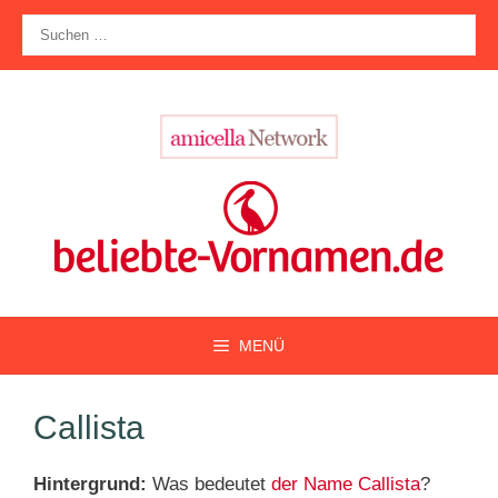
Zum
Suche
Inhalt
nach:
springen
MENÜ
Callista
Hintergrund:
Was bedeutet
der Name Callista
?