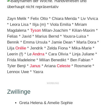
Zayn Melik * Felix Otto * Chiara Merida * Liv Vivica
* Leora Lisa * Ilija (m) * Viola Emilia * Miriam
Magdalena *
Tyson
Milan-Joachim * Kilian-Maxim *
Felias * Javid * Marius Bernd * Yousra-Luisa *
Bennik * Emma Ursula * Jamie Dean * Marla Dora *
Lilja
Orélie
* Jendrik * Zelda Fiona * Mika-Marie *
Leerin (f) * Le
Andrra
* Cara Olivia * Linja Juliane *
Frida Madeleine * Milian Benedikt * Ben Fabian *
Tyler Benji *
Janus
* Ariana
Celeste
* Rosmarie *
Lennox Uwe * Yasra
Zwillinge
Greta Helena & Amelie Sophie