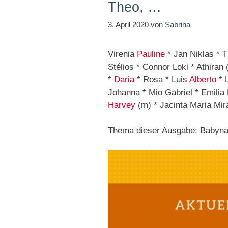
Theo, …
3. April 2020
von
Sabrina
Virenia
Pauline
* Jan Niklas * T
Stélios * Connor Loki * Athiran 
*
Daria
* Rosa * Luis
Alberto
* L
Johanna * Mio Gabriel * Emilia
Harvey
(m) * Jacinta Maria Mir
Thema dieser Ausgabe: Babynam