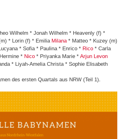
heo Wilhelm * Jonah Wilhelm * Heavenly (f) *
(m) * Lorin (f) * Emilia
Milana
* Matteo * Kuzey (m)
ucyana * Sofia * Paulina * Enrico *
Rico
* Carla
 Hermine *
Nico
* Priyanka Marie *
Arjun
Levon
anda * Liyah-Amelia Christa * Sophie Elisabeth
en des ersten Quartals aus NRW (Teil 1).