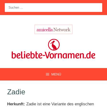
Zum
Suche
Inhalt
nach:
springen
MENÜ
Zadie
Herkunft:
Zadie ist eine Variante des englischen