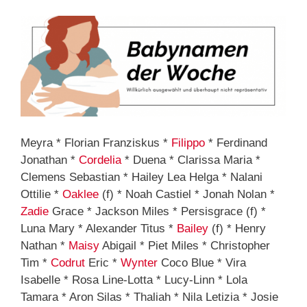
Meyra * Florian Franziskus *
Filippo
* Ferdinand
Jonathan *
Cordelia
* Duena * Clarissa Maria *
Clemens Sebastian * Hailey Lea Helga * Nalani
Ottilie *
Oaklee
(f) * Noah Castiel * Jonah Nolan *
Zadie
Grace * Jackson Miles * Persisgrace (f) *
Luna Mary * Alexander Titus *
Bailey
(f) * Henry
Nathan *
Maisy
Abigail * Piet Miles * Christopher
Tim *
Codrut
Eric *
Wynter
Coco Blue * Vira
Isabelle * Rosa Line-Lotta * Lucy-Linn * Lola
Tamara * Aron Silas * Thaliah * Nila Letizia * Josie