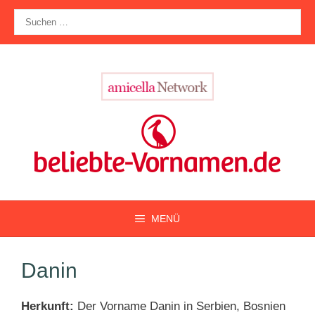
Zum
Suche
Inhalt
nach:
springen
MENÜ
Danin
Herkunft:
Der Vorname Danin in Serbien, Bosnien