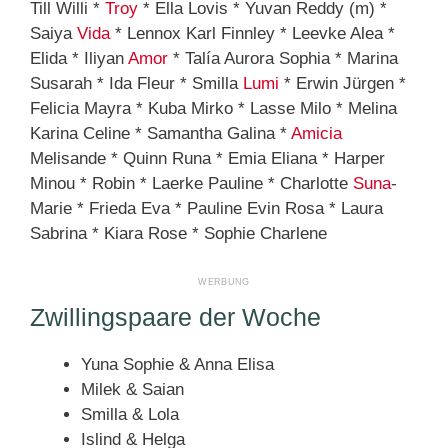
Till Willi *
Troy
* Ella Lovis * Yuvan Reddy (m) *
Saiya
Vida
* Lennox Karl Finnley * Leevke Alea *
Elida * Iliyan
Amor
* Talía Aurora Sophia * Marina
Susarah * Ida Fleur * Smilla
Lumi
* Erwin Jürgen *
Felicia Mayra * Kuba Mirko * Lasse Milo * Melina
Karina Celine * Samantha Galina *
Amicia
Melisande * Quinn Runa * Emia Eliana * Harper
Minou * Robin * Laerke Pauline * Charlotte
Suna
-
Marie * Frieda Eva * Pauline Evin Rosa * Laura
Sabrina * Kiara Rose * Sophie Charlene
Zwillingspaare der Woche
Yuna Sophie & Anna Elisa
Milek & Saian
Smilla & Lola
Islind & Helga